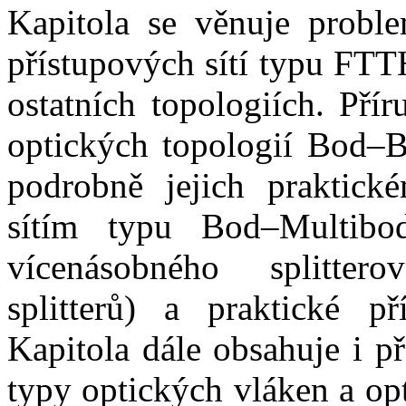
Kapitola se věnuje proble
přístupových sítí typu FTT
ostatních topologiích. Přír
optických topologií Bod–
podrobně jejich praktick
sítím typu Bod–Multibo
vícenásobného splitter
splitterů) a praktické p
Kapitola dále obsahuje i p
typy optických vláken a op