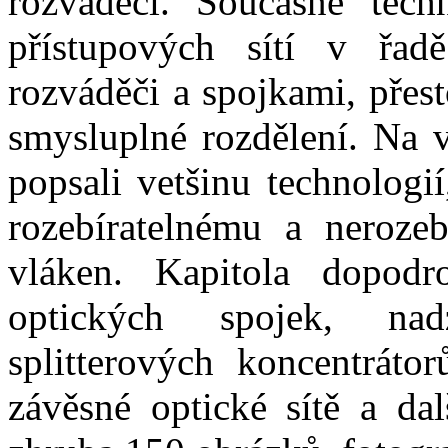
rozváděči. Současné tech
přístupových sítí v řadě
rozváděči a spojkami, přest
smysluplné rozdělení. Na v
popsali vetšinu technologií
rozebíratelnému a nerozeb
vláken. Kapitola dopodr
optických spojek, nad
splitterových koncentráto
závěsné optické sítě a dal