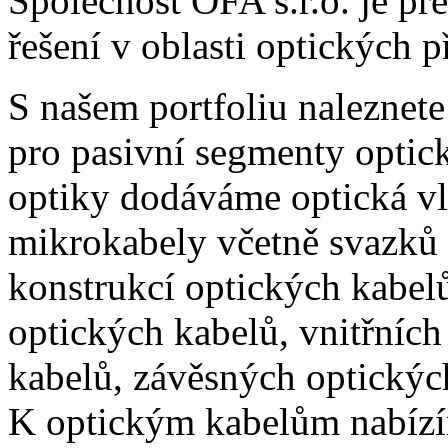
Společnost OFA s.r.o. je p
řešení v oblasti optických 
S našem portfoliu naleznete
pro pasivní segmenty optick
optiky dodáváme optická vl
mikrokabely včetně svazků 
konstrukcí optických kabel
optických kabelů, vnitřních
kabelů, závěsných optických
K optickým kabelům nabízím