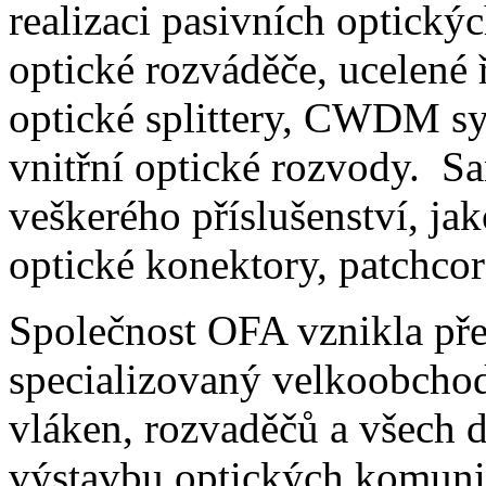
realizaci pasivních optickýc
optické rozváděče, ucelené 
optické splittery, CWDM sy
vnitřní optické rozvody. S
veškerého příslušenství, ja
optické konektory, patchcord
Společnost OFA vznikla pře
specializovaný velkoobchod
vláken, rozvaděčů a všech 
výstavbu optických komunik