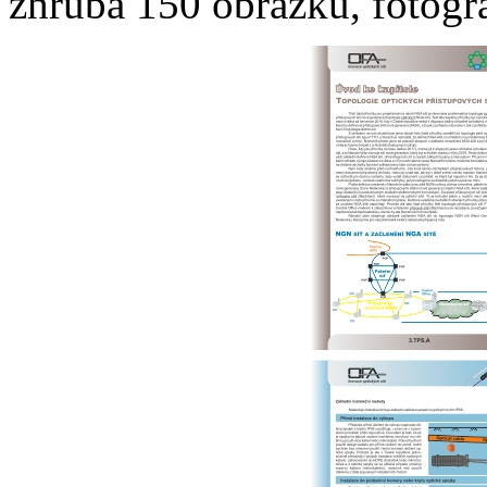
zhruba 150 obrázků, fotogr