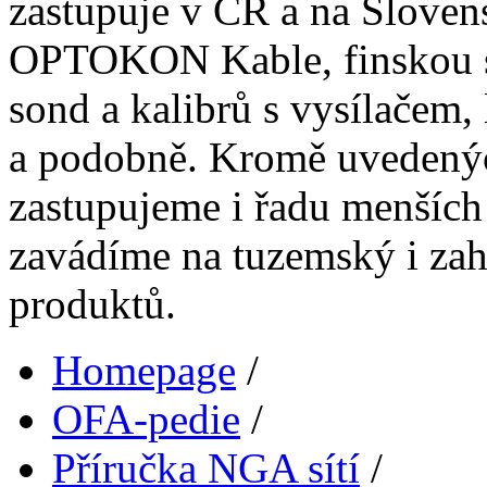
zastupuje v ČR a na Sloven
OPTOKON Kable, finskou 
sond a kalibrů s vysílačem,
a podobně. Kromě uvedenýc
zastupujeme i řadu menších 
zavádíme na tuzemský i zahr
produktů.
Homepage
/
OFA-pedie
/
Příručka NGA sítí
/