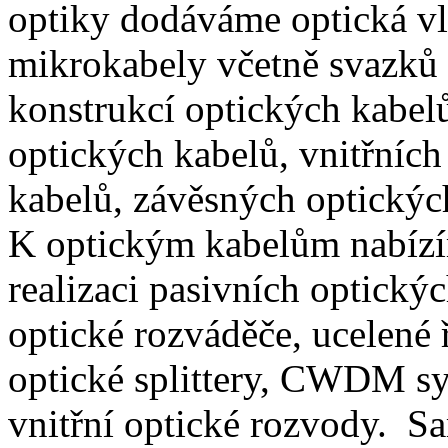
optiky dodáváme optická vl
mikrokabely včetně svazků 
konstrukcí optických kabel
optických kabelů, vnitřních
kabelů, závěsných optických
K optickým kabelům nabízím
realizaci pasivních optickýc
optické rozváděče, ucelené 
optické splittery, CWDM sy
vnitřní optické rozvody. S