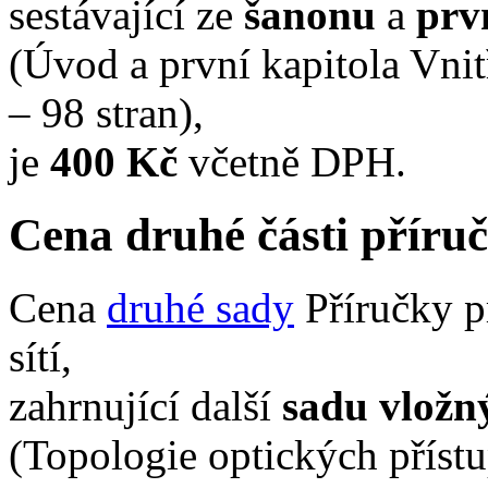
sestávající ze
šanonu
a
prv
(Úvod a první kapitola Vni
– 98 stran),
je
400 Kč
včetně DPH.
Cena druhé části přír
Cena
druhé sady
Příručky p
sítí,
zahrnující další
sadu vložný
(Topologie optických přístu