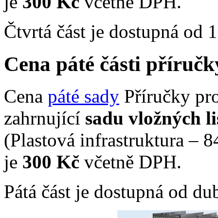
je
300 Kč
včetně DPH.
Čtvrtá část je dostupná od 1
Cena páté části příru
Cena
páté sady
Příručky pro
zahrnující
sadu vložných li
(Plastová infrastruktura – 8
je
300 Kč
včetně DPH.
Pátá část je dostupná od du