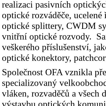
realizaci pasivních optickýc
optické rozváděče, ucelené 
optické splittery, CWDM sy
vnitřní optické rozvody. S
veškerého příslušenství, ja
optické konektory, patchcord
Společnost OFA vznikla pře
specializovaný velkoobchod
vláken, rozvaděčů a všech 
výstavbu optických komunik