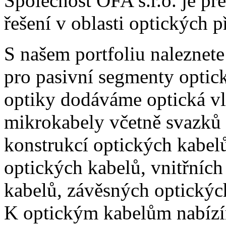
Společnost OFA s.r.o. je p
řešení v oblasti optických 
S našem portfoliu naleznete
pro pasivní segmenty optick
optiky dodáváme optická vl
mikrokabely včetně svazků 
konstrukcí optických kabel
optických kabelů, vnitřních
kabelů, závěsných optických
K optickým kabelům nabízím