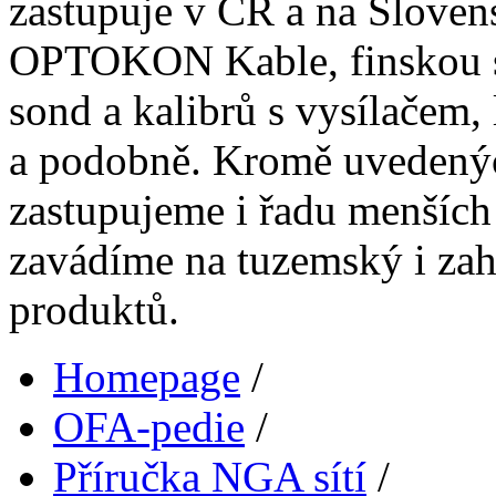
zastupuje v ČR a na Sloven
OPTOKON Kable, finskou 
sond a kalibrů s vysílačem,
a podobně. Kromě uvedenýc
zastupujeme i řadu menších 
zavádíme na tuzemský i zahr
produktů.
Homepage
/
OFA-pedie
/
Příručka NGA sítí
/