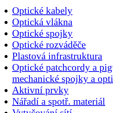
Optické kabely
Optická vlákna
Optické spojky
Optické rozváděče
Plastová infrastruktura
Optické patchcordy a pigt
mechanické spojky a opt
Aktivní prvky
Nářadí a spotř. materiál
Vytyčování sítí