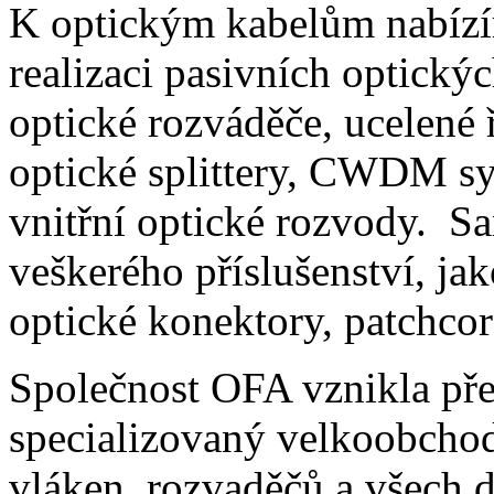
K optickým kabelům nabízím
realizaci pasivních optickýc
optické rozváděče, ucelené 
optické splittery, CWDM sy
vnitřní optické rozvody. S
veškerého příslušenství, ja
optické konektory, patchcord
Společnost OFA vznikla pře
specializovaný velkoobchod
vláken, rozvaděčů a všech 