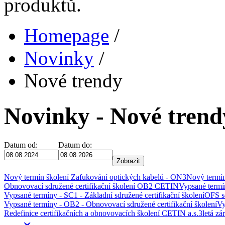
produktů.
Homepage
/
Novinky
/
Nové trendy
Novinky - Nové trend
Datum od:
Datum do:
Nový termín školení Zafukování optických kabelů - ON3
Nový termín
Obnovovací sdružené certifikační školení OB2 CETIN
Vypsané termín
Vypsané termíny - SC1 - Základní sdružené certifikační školení
OFS s
Vypsané termíny - OB2 - Obnovovací sdružené certifikační školení
Vy
Redefinice certifikačních a obnovovacích školení CETIN a.s.
3letá z