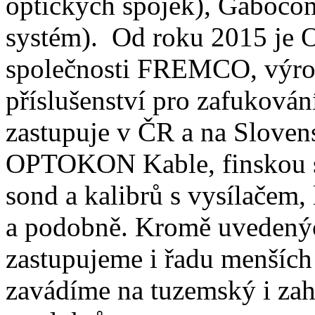
optických spojek), Gaboco
systém). Od roku 2015 je 
společnosti FREMCO, výrob
příslušenství pro zafuková
zastupuje v ČR a na Sloven
OPTOKON Kable, finskou 
sond a kalibrů s vysílačem,
a podobně. Kromě uvedenýc
zastupujeme i řadu menších 
zavádíme na tuzemský i zahr