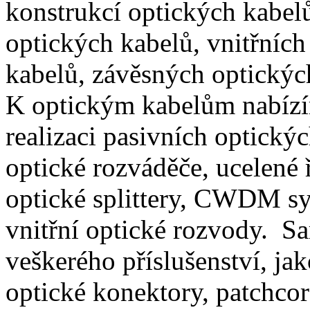
konstrukcí optických kabel
optických kabelů, vnitřních
kabelů, závěsných optických
K optickým kabelům nabízím
realizaci pasivních optickýc
optické rozváděče, ucelené 
optické splittery, CWDM sy
vnitřní optické rozvody. S
veškerého příslušenství, ja
optické konektory, patchcord