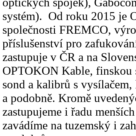
optických spojek), Gaboco
systém). Od roku 2015 je 
společnosti FREMCO, výrob
příslušenství pro zafuková
zastupuje v ČR a na Sloven
OPTOKON Kable, finskou 
sond a kalibrů s vysílačem,
a podobně. Kromě uvedenýc
zastupujeme i řadu menších 
zavádíme na tuzemský i zahr