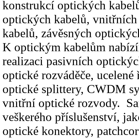
konstrukcí optických kabel
optických kabelů, vnitřních
kabelů, závěsných optických
K optickým kabelům nabízím
realizaci pasivních optickýc
optické rozváděče, ucelené 
optické splittery, CWDM sy
vnitřní optické rozvody. S
veškerého příslušenství, ja
optické konektory, patchcord